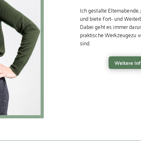
Ich gestalte Elternabende
und biete Fort- und Weiter
Dabei geht es immer daru
praktische Werkzeugezu ver
sind.
Weitere Inf
GfK Sachsen gewaltfreie kommunikation dresden leipzig chemnitz
GfK Sachsen gewaltfreie kommunikation dresden leipzig chemnitz
GfK Sachsen gewaltfreie kommunikation dresden leipzig chemnitz